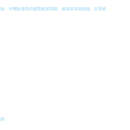
系統，并開始漫長的運營維護周期，確保其長期價值。在系統
細節。