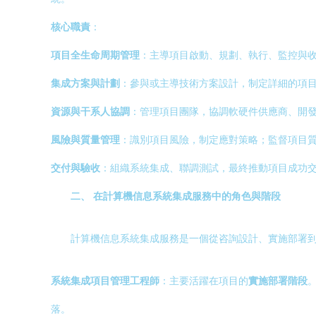
核心職責
：
項目全生命周期管理
：主導項目啟動、規劃、執行、監控與
集成方案與計劃
：參與或主導技術方案設計，制定詳細的項
資源與干系人協調
：管理項目團隊，協調軟硬件供應商、開
風險與質量管理
：識別項目風險，制定應對策略；監督項目
交付與驗收
：組織系統集成、聯調測試，最終推動項目成功
二、 在計算機信息系統集成服務中的角色與階段
計算機信息系統集成服務是一個從咨詢設計、實施部署
系統集成項目管理工程師
：主要活躍在項目的
實施部署階段
落。