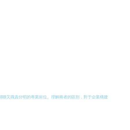
密關聯又職責分明的專業崗位。理解兩者的區別，對于企業構建