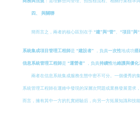
商務與法規
：需理解合同管理、招投標流程、相關行業標準
四、 與關聯
簡而言之，兩者的核心區別在于
“建”與“管”
、
“項目”與
系統集成項目管理工程師
是
“建設者”
，負責
一次性
地成功
搭
信息系統管理工程師
是
“運營者”
，負責
持續性
地
維護與優化
兩者在信息系統集成服務生態中密不可分。一個優秀的
系統管理工程師在運維中發現的深層次問題或業務發展需求
而言，擁有其中一方的扎實經驗后，向另一方拓展知識和技