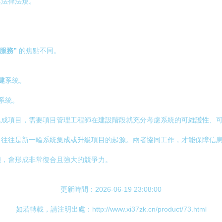
與法律法規。
“服務”
的焦點不同。
建
系統。
系統。
集成項目，需要項目管理工程師在建設階段就充分考慮系統的可維護性、
，往往是新一輪系統集成或升級項目的起源。兩者協同工作，才能保障信
能，會形成非常復合且強大的競爭力。
更新時間：2026-06-19 23:08:00
如若轉載，請注明出處：http://www.xi37zk.cn/product/73.html