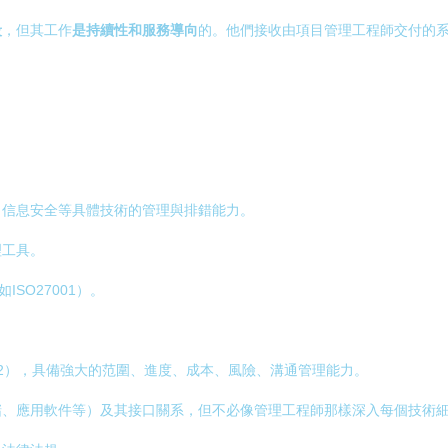
段
，但其工作
是持續性和服務導向
的。他們接收由項目管理工程師交付的
、信息安全等具體技術的管理與排錯能力。
理工具。
ISO27001）。
CE2），具備強大的范圍、進度、成本、風險、溝通管理能力。
儲、應用軟件等）及其接口關系，但不必像管理工程師那樣深入每個技術