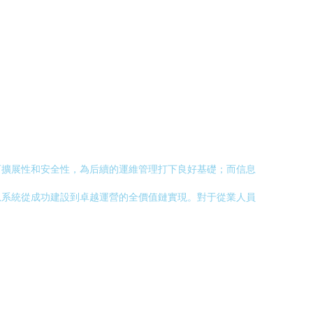
可擴展性和安全性，為后續的運維管理打下良好基礎；而信息
息系統從成功建設到卓越運營的全價值鏈實現。對于從業人員