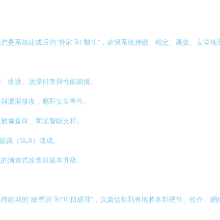
他們是系統建成后的“管家”和“醫生”，確保系統持續、穩定、高效、安全地
控、維護、故障排查與性能調優。
計與漏洞修復，應對安全事件。
及數據倉庫、商業智能支持。
協議（SLA）達成。
統的漸進式改進與版本升級。
構建期的“總導演”和“項目經理”，負責從無到有地將各類硬件、軟件、