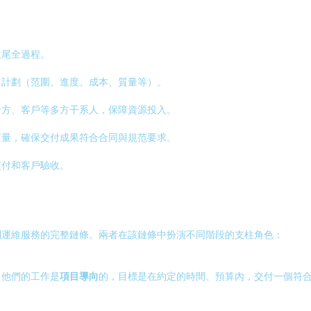
收尾全過程。
目計劃（范圍、進度、成本、質量等）。
發方、客戶等多方干系人，保障資源投入。
質量，確保交付成果符合合同與規范要求。
交付和客戶驗收。
到運維服務的完整鏈條。兩者在該鏈條中扮演不同階段的支柱角色：
。他們的工作是
項目導向
的，目標是在約定的時間、預算內，交付一個符